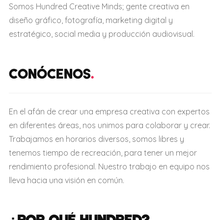
Somos Hundred Creative Minds; gente creativa en
diseño gráfico, fotografía, marketing digital y
estratégico, social media y producción audiovisual.
CONÓCENOS
.
En el afán de crear una empresa creativa con expertos
en diferentes áreas, nos unimos para colaborar y crear.
Trabajamos en horarios diversos, somos libres y
tenemos tiempo de recreación, para tener un mejor
rendimiento profesional. Nuestro trabajo en equipo nos
lleva hacia una visión en común.
¿POR QUÉ HUNDRED?
.